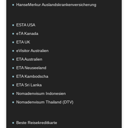
HanseMerkur Auslandskrankenversicherung
ESTA USA
eTA Kanada
ETA UK
eVisitor Australien
ETA Australien
ETA Neuseeland
ETA Kambodscha
ETA Sri Lanka
Nomadenvisum Indonesien
Nomadenvisum Thailand (DTV)
Beste Reisekreditkarte