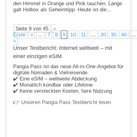
den Himmel in Orange und Pink tauchen. Lange
galt Holbox als Geheimtipp. Heute ist die...
Seite 9 von 45
«
Erste
«
...
7
8
9
10
11
...
20
30
40
...
»
Unser Testbericht: Internet weltweit – mit
einer einzigen eSIM
Pangia Pass ist das neue All-in-One-Angebot für
digitale Nomaden & Vielreisende.
✔️ Eine eSIM – weltweite Abdeckung
✔️ Monatlich kündbar oder Lifetime
✔️ Keine versteckten Kosten, faire Nutzung
👉
Unseren Pangia Pass Testbericht lesen