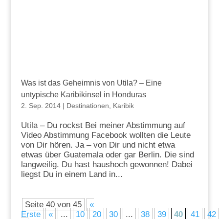
Was ist das Geheimnis von Utila? – Eine
untypische Karibikinsel in Honduras
2. Sep. 2014
|
Destinationen
,
Karibik
Utila – Du rockst Bei meiner Abstimmung auf
Video Abstimmung Facebook wollten die Leute
von Dir hören. Ja – von Dir und nicht etwa
etwas über Guatemala oder gar Berlin. Die sind
langweilig. Du hast haushoch gewonnen! Dabei
liegst Du in einem Land in...
Seite 40 von 45
«
Erste
«
...
10
20
30
...
38
39
40
41
42