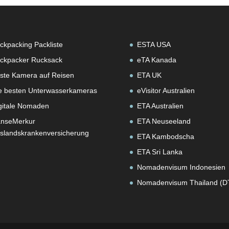
ckpacking Packliste
ESTA USA
ckpacker Rucksack
eTA Kanada
ste Kamera auf Reisen
ETA UK
e besten Unterwasserkameras
eVisitor Australien
gitale Nomaden
ETA Australien
nseMerkur
ETA Neuseeland
slandskrankenversicherung
ETA Kambodscha
ETA Sri Lanka
Nomadenvisum Indonesien
Nomadenvisum Thailand (D