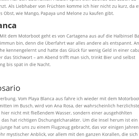
zt. Als Liebhaber von Früchten komme ich hier nicht zu kurz, da e
hes Obst, wie Mango, Papaya und Melone zu kaufen gibt.
lanca
Mit dem Motorboot geht es von Cartagena aus auf die Halbinsel Ba
 immun bin, denn die Überfahrt war alles andere als entspannt. A
he kennengelernt und hatte das Glück für wenig Geld in einer cab
er das Stichwort – am Abend trifft man sich, trinkt Bier und selbst
g bis spät in die Nacht.
osario
werbung. Vom Playa Blanca aus fahre ich wieder mit dem Motorboo
mitten im Busch, wird von Ana Rosa, der wahrscheinlich herzlichst
 hier nicht mit fließendem Wasser, sondern einer ausgehöhlten
das hat richtigen Dschungelcharakter. Um die Insel herum ist ein
junge hat uns zu einem Flugzeug gebracht, das vor einigen Jahren
hr mystischer Anblick, vor allem mit den ganzen Korallen, die sich