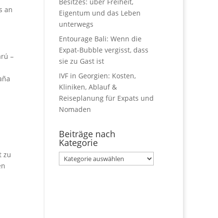
Besitzes: über Freiheit,
s an
Eigentum und das Leben
unterwegs
Entourage Bali: Wenn die
Expat-Bubble vergisst, dass
rú –
sie zu Gast ist
n
IVF in Georgien: Kosten,
aña
Kliniken, Ablauf &
Reiseplanung für Expats und
Nomaden
Beiträge nach
Kategorie
t zu
Beiträge
en
nach
Kategorie