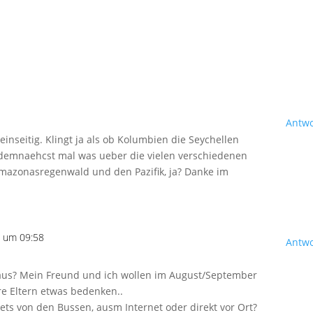
Antw
einseitig. Klingt ja als ob Kolumbien die Seychellen
 demnaehcst mal was ueber die vielen verschiedenen
azonasregenwald und den Pazifik, ja? Danke im
7 um 09:58
Antw
t aus? Mein Freund und ich wollen im August/September
re Eltern etwas bedenken..
ts von den Bussen, ausm Internet oder direkt vor Ort?