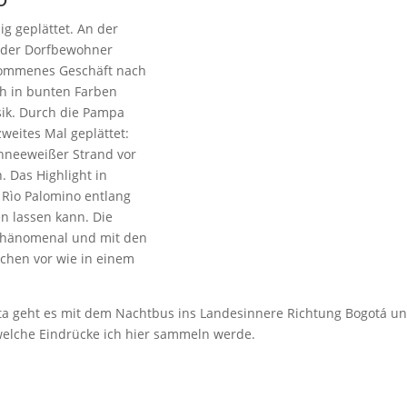
ig geplättet. An der
n der Dorfbewohner
ekommenes Geschäft nach
ch in bunten Farben
sik. Durch die Pampa
weites Mal geplättet:
schneeweißer Strand vor
 Das Highlight in
 Rìo Palomino entlang
en lassen kann. Die
 phänomenal und mit den
schen vor wie in einem
a geht es mit dem Nachtbus ins Landesinnere Richtung Bogotá u
welche Eindrücke ich hier sammeln werde.