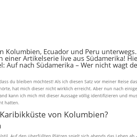
 in Kolumbien, Ecuador und Peru unterwegs.
in einer Artikelserie live aus Südamerika! Hi
el:
Auf nach Südamerika – Wer nicht wagt de
dass du bleiben möchtest! Als ich diesen Satz vor meiner Reise da
rte, hat mich dieser nicht wirklich erreicht. Aber nun nach einig
and kann ich mich mit dieser Aussage völlig identifizieren und mu
t hatten.
 Karibikküste von Kolumbien?
a
til. Auf den überfüllten Plätzen spielt sich abends das Leben ab 