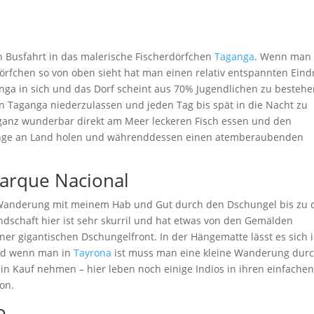
n Busfahrt in das malerische Fischerdörfchen
Taganga
. Wenn man
örfchen so von oben sieht hat man einen relativ entspannten Eind
anga in sich und das Dorf scheint aus 70% Jugendlichen zu bestehe
n Taganga niederzulassen und jeden Tag bis spät in die Nacht zu
ganz wunderbar direkt am Meer leckeren Fisch essen und den
Fänge an Land holen und währenddessen einen atemberaubenden
Parque Nacional
en Wanderung mit meinem Hab und Gut durch den Dschungel bis zu
dschaft hier ist sehr skurril und hat etwas von den Gemälden
iner gigantischen Dschungelfront. In der Hängematte lässt es sich 
nd wenn man in
Tayrona
ist muss man eine kleine Wanderung dur
n Kauf nehmen – hier leben noch einige Indios in ihren einfachen
on.
o