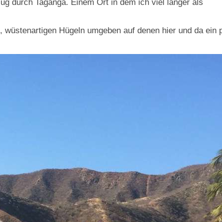
zug durch Taganga. Einem Ort in dem ich viel länger als
, wüstenartigen Hügeln umgeben auf denen hier und da ein 