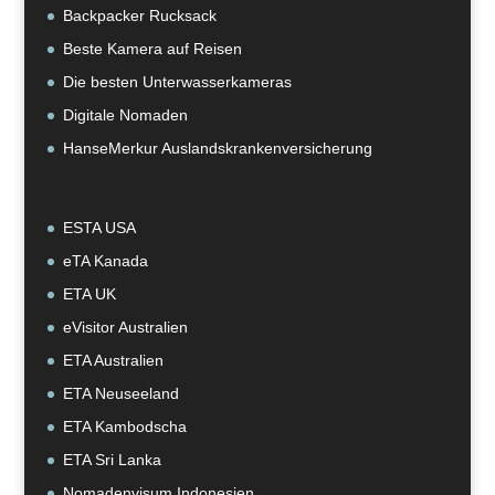
Backpacker Rucksack
Beste Kamera auf Reisen
Die besten Unterwasserkameras
Digitale Nomaden
HanseMerkur Auslandskrankenversicherung
ESTA USA
eTA Kanada
ETA UK
eVisitor Australien
ETA Australien
ETA Neuseeland
ETA Kambodscha
ETA Sri Lanka
Nomadenvisum Indonesien