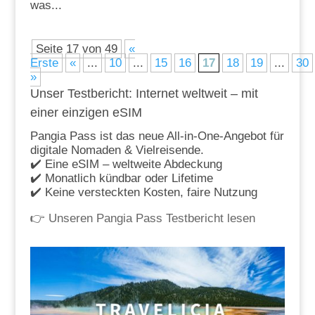
was...
Seite 17 von 49
«
Erste
«
...
10
...
15
16
17
18
19
...
30
»
Unser Testbericht: Internet weltweit – mit
einer einzigen eSIM
Pangia Pass ist das neue All-in-One-Angebot für
digitale Nomaden & Vielreisende.
✔️ Eine eSIM – weltweite Abdeckung
✔️ Monatlich kündbar oder Lifetime
✔️ Keine versteckten Kosten, faire Nutzung
👉
Unseren Pangia Pass Testbericht lesen